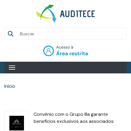
Pular
para
o
conteúdo
Auditece
principal
Entrar
Início
Convênio com o Grupo Illa garante
benefícios exclusivos aos associados: