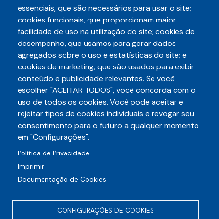
essenciais, que são necessários para usar o site;
cookies funcionais, que proporcionam maior
Paginação
facilidade de uso na utilização do site; cookies de
Inscrever-se em Alimentação
desempenho, que usamos para gerar dados
agregados sobre o uso e estatísticas do site; e
cookies de marketing, que são usados para exibir
conteúdo e publicidade relevantes. Se você
escolher "ACEITAR TODOS", você concorda com o
Telefone
uso de todos os cookies. Você pode aceitar e
3248-5657
(85)
rejeitar tipos de cookies individuais e revogar seu
E-mail
consentimento para o futuro a qualquer momento
auditece@auditece.org.br
em "Configurações".
Entrar
Política de Privacidade
Imprimir
Documentação de Cookies
CONFIGURAÇÕES DE COOKIES