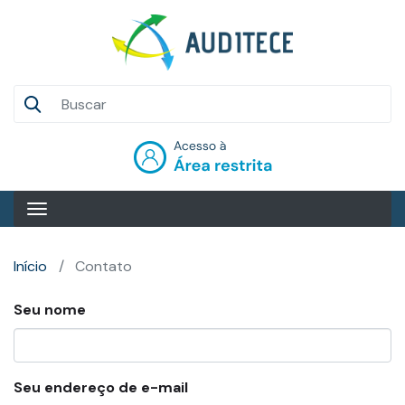
Pular
para
o
conteúdo
Auditece
principal
Entrar
Início
Contato
Seu nome
Seu endereço de e-mail