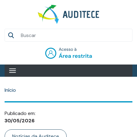
Pular
para
o
conteúdo
Auditece
principal
Entrar
Início
Publicado em:
30/05/2026
Categoria
Notícias da Auditece